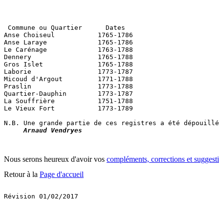
 Commune ou Quartier      Dates

Anse Choiseul          	1765-1786

Anse Laraye             1765-1786

Le Carénage             1763-1788

Dennery                 1765-1788

Gros Islet              1765-1788

Laborie                 1773-1787

Micoud d'Argout         1771-1788

Praslin                 1773-1788

Quartier-Dauphin        1773-1787

La Souffrière           1751-1788

Le Vieux Fort           1773-1789

N.B. Une grande partie de ces registres a été dépouillé
Arnaud Vendryes
Nous serons heureux d'avoir vos
compléments, corrections et suggest
Retour à la
Page d'accueil