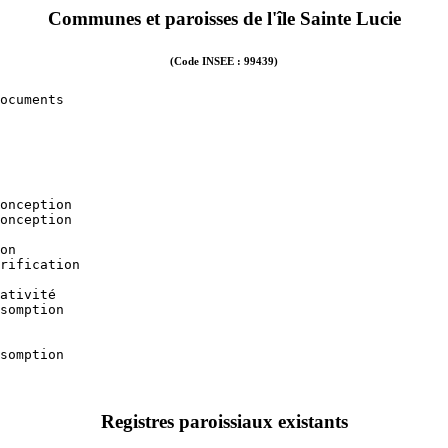
Communes et paroisses de l'île Sainte Lucie
(Code INSEE : 99439)
ocuments

onception

onception                             

on

rification

ativité

somption

somption

Registres paroissiaux existants