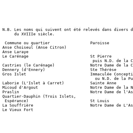
N.B. Les noms qui suivent ont été relevés dans divers d
     du XVIIIe siècle.

 Commune ou quartier                 Paroisse

Anse Choiseul (Anse Citron)

Anse Laraye

Le Carénage                          St Pierre 

                                      puis N.D. de la C
Castries (le Carénage)               Notre Dame de la C
Dennery (d'Ennery)                   Ste Thérèse

Gros Islet                           Immaculée Concepti
                                       ou N.D. de la Pu
Laborie (L'Islet à Carret)	     Sainte Anne	

Micoud d'Argout                      Notre Dame de la N
Praslin                              Notre Dame de l'As
Quartier-Dauphin (Trois Islets,

 Espérance)                          St Louis

La Souffrière                        Notre Dame de L'As
Le Vieux Fort
