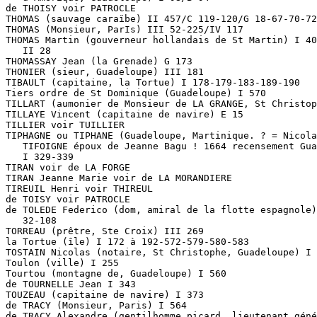
de THOISY voir PATROCLE

THOMAS (sauvage caraïbe) II 457/C 119-120/G 18-67-70-72

THOMAS (Monsieur, ParIs) III 52-225/IV 117

THOMAS Martin (gouverneur hollandais de St Martin) I 40
   II 28

THOMASSAY Jean (la Grenade) G 173

THONIER (sieur, Guadeloupe) III 181

TIBAULT (capitaine, la Tortue) I 178-179-183-189-190

Tiers ordre de St Dominique (Guadeloupe) I 570

TILLART (aumonier de Monsieur de LA GRANGE, St Christop
TILLAYE Vincent (capitaine de navire) E 15

TILLIER voir TUILLIER

TIPHAGNE ou TIPHANE (Guadeloupe, Martinique. ? = Nicola
   TIFOIGNE époux de Jeanne Bagu ! 1664 recensement Gua
   I 329-339

TIRAN voir de LA FORGE

TIRAN Jeanne Marie voir de LA MORANDIERE

TIREUIL Henri voir THIREUL

de TOISY voir PATROCLE

de TOLEDE Federico (dom, amiral de la flotte espagnole)
   32-108

TORREAU (prêtre, Ste Croix) III 269

la Tortue (île) I 172 à 192-572-579-580-583

TOSTAIN Nicolas (notaire, St Christophe, Guadeloupe) I 
Toulon (ville) I 255

Tourtou (montagne de, Guadeloupe) I 560

de TOURNELLE Jean I 343

TOUZEAU (capitaine de navire) I 373

de TRACY (Monsieur, Paris) I 564

de TRACY Alexandre (gentilhomme picard, lieutenant géné