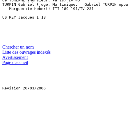
de TURENNE (Monsieur, Paris) IV 45

TURPIN Gabriel (juge, Martinique. = Gabriel TURPIN épou
   Marguerite Hebert) III 189-191/IV 231

USTREY Jacques I 18

Chercher un nom
Liste des ouvrages indexés
Avertissement
Page d'accueil