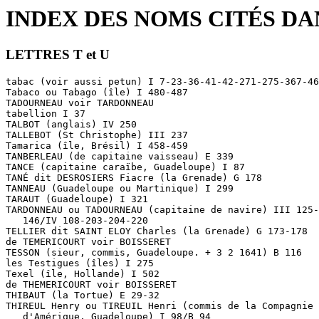
INDEX DES NOMS CITÉS D
LETTRES T et U
tabac (voir aussi petun) I 7-23-36-41-42-271-275-367-46
Tabaco ou Tabago (île) I 480-487

TADOURNEAU voir TARDONNEAU

tabellion I 37

TALBOT (anglais) IV 250

TALLEBOT (St Christophe) III 237

Tamarica (île, Brésil) I 458-459

TANBERLEAU (de capitaine vaisseau) E 339

TANCE (capitaine caraïbe, Guadeloupe) I 87

TANÉ dit DESROSIERS Fiacre (la Grenade) G 178

TANNEAU (Guadeloupe ou Martinique) I 299

TARAUT (Guadeloupe) I 321

TARDONNEAU ou TADOURNEAU (capitaine de navire) III 125-
   146/IV 108-203-204-220

TELLIER dit SAINT ELOY Charles (la Grenade) G 173-178

de TEMERICOURT voir BOISSERET

TESSON (sieur, commis, Guadeloupe. + 3 2 1641) B 116

les Testigues (îles) I 275

Texel (île, Hollande) I 502

de THEMERICOURT voir BOISSERET

THIBAUT (la Tortue) E 29-32

THIREUL Henry ou TIREUIL Henri (commis de la Compagnie 
   d'Amérique, Guadeloupe) I 98/B 94
