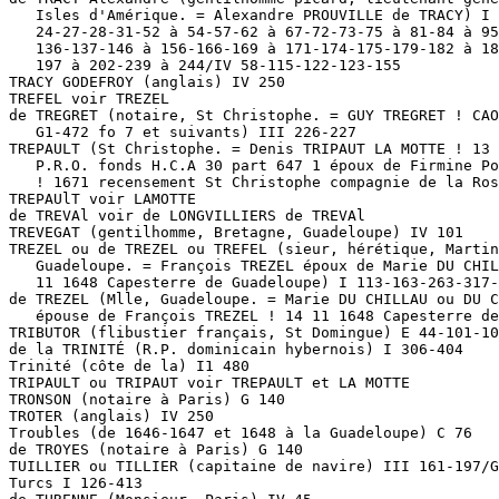
   Isles d'Amérique. = Alexandre PROUVILLE de TRACY) I 
   24-27-28-31-52 à 54-57-62 à 67-72-73-75 à 81-84 à 95
   136-137-146 à 156-166-169 à 171-174-175-179-182 à 18
   197 à 202-239 à 244/IV 58-115-122-123-155

TRACY GODEFROY (anglais) IV 250

TREFEL voir TREZEL

de TREGRET (notaire, St Christophe. = GUY TREGRET ! CAO
   G1-472 fo 7 et suivants) III 226-227

TREPAULT (St Christophe. = Denis TRIPAUT LA MOTTE ! 13 
   P.R.O. fonds H.C.A 30 part 647 1 époux de Firmine Po
   ! 1671 recensement St Christophe compagnie de la Ros
TREPAUlT voir LAMOTTE

de TREVAl voir de LONGVILLIERS de TREVAl

TREVEGAT (gentilhomme, Bretagne, Guadeloupe) IV 101

TREZEL ou de TREZEL ou TREFEL (sieur, hérétique, Martin
   Guadeloupe. = François TREZEL époux de Marie DU CHIL
   11 1648 Capesterre de Guadeloupe) I 113-163-263-317-
de TREZEL (Mlle, Guadeloupe. = Marie DU CHILLAU ou DU C
   épouse de François TREZEL ! 14 11 1648 Capesterre de
TRIBUTOR (flibustier français, St Domingue) E 44-101-10
de la TRINITÉ (R.P. dominicain hybernois) I 306-404

Trinité (côte de la) I1 480

TRIPAULT ou TRIPAUT voir TREPAULT et LA MOTTE

TRONSON (notaire à Paris) G 140

TROTER (anglais) IV 250

Troubles (de 1646-1647 et 1648 à la Guadeloupe) C 76

de TROYES (notaire à Paris) G 140

TUILLIER ou TILLIER (capitaine de navire) III 161-197/G
Turcs I 126-413
