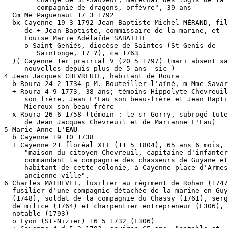
        compagnie de dragons, orfèvre", 39 ans

  Cm Me Paguenaut 17 3 1792

  bx Cayenne 19 3 1792 Jean Baptiste Michel MÉRAND, fil
     de + Jean-Baptiste, commissaire de la marine, et 

     Louise Marie Adélaïde SABATTIÉ

     o Saint-Geniès, diocèse de Saintes (St-Genis-de-

        Saintonge, 17 ?), ca 1763

  )( Cayenne 1er prairial V (20 5 1797) (mari absent sa
     nouvelles depuis plus de 5 ans -sic-)

4 Jean Jacques CHEVREUIL, habitant de Roura

  b Roura 24 2 1734 p M. Bouteiller l'aîné, m Mme Savar
  + Roura 4 9 1773, 38 ans; témoins Hippolyte Chevreuil
     son frère, Jean L'Eau son beau-frère et Jean Bapti
     Mieroux son beau-frère

  x Roura 26 6 1758 (témoin : le sr Gorry, subrogé tute
     de Jean Jacques Chevreuil et de Marianne L'Eau)

5 Marie Anne 
L'EAU
  b Cayenne 19 10 1738

  + Cayenne 21 floréal XII (11 5 1804), 65 ans 6 mois, 

     "maison du citoyen Chevreuil, capitaine d'infanter
     commandant la compagnie des chasseurs de Guyane et
     habitant de cette colonie, à Cayenne place d'Armes
     ancienne ville".

6 Charles MATHEVET, fusilier au régiment de Rohan (1747
  fusilier d'une compagnie détachée de la marine en Guy
  (1748), soldat de la compagnie du Chassy (1761), serg
  de milice (1764) et charpentier entrepreneur (E306), 

  notable (1793) 

  o Lyon (St-Nizier) 16 5 1732 (E306)
