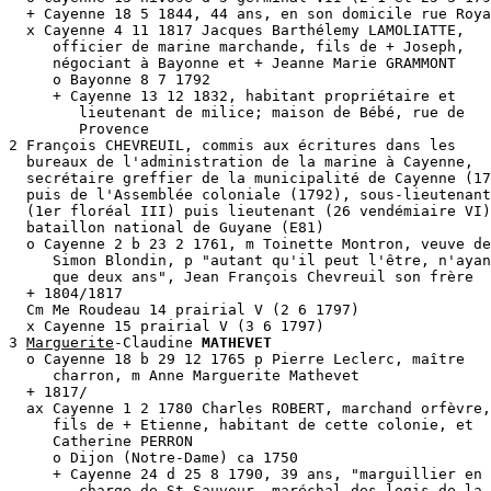
  + Cayenne 18 5 1844, 44 ans, en son domicile rue Roya
  x Cayenne 4 11 1817 Jacques Barthélemy LAMOLIATTE, 

     officier de marine marchande, fils de + Joseph, 

     négociant à Bayonne et + Jeanne Marie GRAMMONT

     o Bayonne 8 7 1792

     + Cayenne 13 12 1832, habitant propriétaire et 

        lieutenant de milice; maison de Bébé, rue de 

        Provence

2 François CHEVREUIL, commis aux écritures dans les 

  bureaux de l'administration de la marine à Cayenne, 

  secrétaire greffier de la municipalité de Cayenne (17
  puis de l'Assemblée coloniale (1792), sous-lieutenant
  (1er floréal III) puis lieutenant (26 vendémiaire VI)
  bataillon national de Guyane (E81)

  o Cayenne 2 b 23 2 1761, m Toinette Montron, veuve de
     Simon Blondin, p "autant qu'il peut l'être, n'ayan
     que deux ans", Jean François Chevreuil son frère

  + 1804/1817

  Cm Me Roudeau 14 prairial V (2 6 1797)

  x Cayenne 15 prairial V (3 6 1797)

3 
Marguerite
-Claudine 
MATHEVET
  o Cayenne 18 b 29 12 1765 p Pierre Leclerc, maître 

     charron, m Anne Marguerite Mathevet  

  + 1817/

  ax Cayenne 1 2 1780 Charles ROBERT, marchand orfèvre,
     fils de + Etienne, habitant de cette colonie, et 

     Catherine PERRON

     o Dijon (Notre-Dame) ca 1750

     + Cayenne 24 d 25 8 1790, 39 ans, "marguillier en 

        charge de St-Sauveur, maréchal des logis de la 
