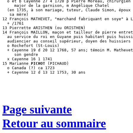
  o et b Cayenne 27 4 1720 p Pierre Moreau, chirurgien 

     major de la garnison, m Angélique Chatel

  (en 1735, à son mariage, tuteur, Claude Simon, époux 
   sa mère)

12 François MATHEVET, "marchand fabriquant en soye" à L
  + /1761

13 Pierrette ARISTHEN (ou ORISTHEN)

14 François MAILLON, maçon et tailleur de pierre entret
  au service du roi en Guyane puis habitant puis huissi
  audiencier au conseil supérieur, doyen des huissiers

  o Rochefort (St-Louis)

  + Cayenne 19 d 20 12 1768, 57 ans; témoin M. Mathevet
     son gendre

  x Cayenne 16 1 1741

15 Marianne 
PICHOT
 (PICHAUD)

  o Canada (?) ca 1723

  + Cayenne 12 d 13 12 1753, 30 ans

Page suivante
Retour au sommaire