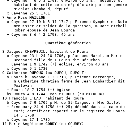
  + Cayenne 4 d 5 3 1793, environ 65 ans, "notable et 

     habitant de cette colonie"; déclaré par son gendre
     Nicolas Chambaud, député.

  x Cayenne 25 5 1761 

7 Anne Rose 
MAILLON
  o Cayenne 27 10 b 5 11 1747 p Etienne Symphorien Dufo
     menuisier et soldat de la garnison, m Rose Michell
     Rober épouse de Jean Bourda

  + Cayenne 3 d 4 2 1793, 45 ans

Quatrième génération
8 Jacques CHEVREUIL, habitant de Roura

  o Cayenne 23 b 24 10 1706, p Jacques Marot, m Marie 

     Brossard fille de + Louis dit Béruchon

  + Cayenne 1 9 1742 (+) église, environ 40 ans

  x Cayenne 9 1 1730 

9 Catherine 
DUPOUX
 (ou DUPOU, DUPOUT)

  o Roura b Cayenne 1 3 1713, p Etienne Berranger, 

     m Catherine Chrétien femme de Jean Lombardier dit 

     Poitevin 

  + Roura 18 7 1754 (+) église

  bx Roura 4 8 1744 Jean MIEROUX (ou MICROUX)

10 François L'EAU, habitant de Roura

  b Cayenne 7 9 1709 p M. de St-Cirgue, m Mme Gillet

  + Sinnamary 24 4 1758 (+) 25; décédé dans la case du 

     curé; certificat reporté sur le registre de Roura 
     14 5 1758

  x Cayenne 17 1 1735

11 Marie Angélique 
GORRY
 (ou GOURRY)
