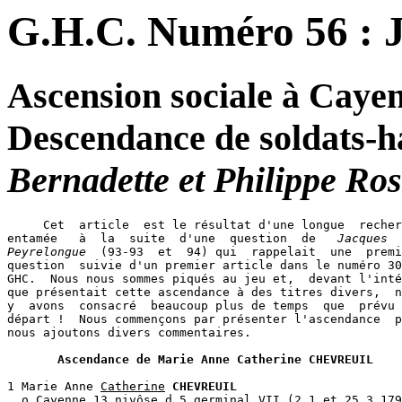
G.H.C. Numéro 56 : J
Ascension sociale à Caye
Descendance de soldats-ha
Bernadette et Philippe Ros
     Cet  article  est le résultat d'une longue  recher
entamée   à  la  suite  d'une  question  de   
Jacques  
Peyrelongue
  (93-93  et  94) qui  rappelait  une  premi
question  suivie d'un premier article dans le numéro 30
GHC.  Nous nous sommes piqués au jeu et,  devant l'inté
que présentait cette ascendance à des titres divers,  n
y  avons  consacré  beaucoup plus de temps  que  prévu 
départ !  Nous commençons par présenter l'ascendance  p
nous ajoutons divers commentaires.

Ascendance de Marie Anne Catherine CHEVREUIL
1 Marie Anne 
Catherine
CHEVREUIL
  o Cayenne 13 nivôse d 5 germinal VII (2 1 et 25 3 179