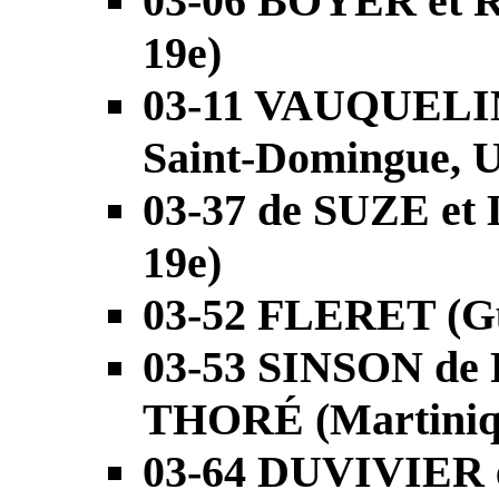
03-06 BOYER et 
19e)
03-11 VAUQUELIN 
Saint-Domingue, U
03-37 de SUZE et
19e)
03-52 FLERET (Gu
03-53 SINSON d
THORÉ (Martiniqu
03-64 DUVIVIER