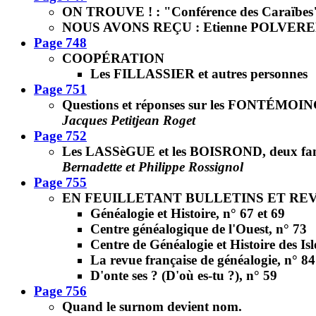
ON TROUVE ! : "Conférence des Caraïbes
NOUS AVONS REÇU : Etienne POLVEREL, "
Page 748
COOPÉRATION
Les FILLASSIER et autres personnes
Page 751
Questions et réponses sur les FONTÉMOING
Jacques Petitjean Roget
Page 752
Les LASSèGUE et les BOISROND, deux fam
Bernadette et Philippe Rossignol
Page 755
EN FEUILLETANT BULLETINS ET RE
Généalogie et Histoire, n° 67 et 69
Centre généalogique de l'Ouest, n° 73
Centre de Généalogie et Histoire des I
La revue française de généalogie, n° 84
D'onte ses ? (D'où es-tu ?), n° 59
Page 756
Quand le surnom devient nom.