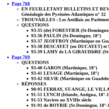
Page 768
EN FEUILLETANT BULLETINS ET RE
Généalogie des Pyrénées-Atlantiques n° 32
TROUVAILLES : Les Antillais au Parlement
QUESTIONS
93-35 (de) FORESTIER (St-Domingue,
93-36 PAULIN (St-Domingue, 18°)
93-37 JEOFFROY (Martinique ou Gua
93-38 DESCAYET (ou DUCAYET) et 
93-39 LAMY de LA GIRAUDIèRE (St-
Page 769
QUESTIONS
93-40 GARON (Martinique, 18°)
93-41 LESAGE (Martinique, 18°)
93-42 SILVIE (Martinique ou Guadelo
RÉPONSES
90-95 FERRAY, ST-ANGE, LE VILLAI
91-51 LYNCH (Irlande, Antigua, 18°-1
91-53 Navires au XVIIIe siècle
91-91 de BOYRIE (St-Domingue, 18°-