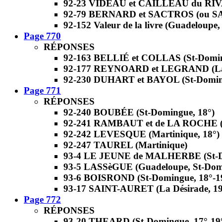
92-23 VIDEAU et CAILLEAU du RIVA
92-79 BERNARD et SACTROS (ou SAI
92-152 Valeur de la livre (Guadeloupe,
Page 770
RÉPONSES
92-163 BELLIÉ et COLLAS (St-Domin
92-177 REYNOARD et LEGRAND (La D
92-230 DUHART et BAYOL (St-Doming
Page 771
RÉPONSES
92-240 BOUBÉE (St-Domingue, 18°)
92-241 RAMBAUT et de LA ROCHE (S
92-242 LEVESQUE (Martinique, 18°)
92-247 TAUREL (Martinique)
93-4 LE JEUNE de MALHERBE (St-D
93-5 LASSèGUE (Guadeloupe, St-Domi
93-6 BOISROND (St-Domingue, 18°-1
93-17 SAINT-AURET (La Désirade, 19
Page 772
RÉPONSES
93-20 THEARD (St-Domingue, 17°-19