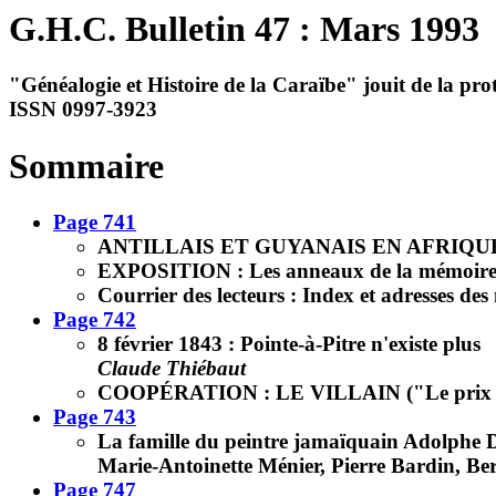
G.H.C. Bulletin 47 : Mars 1993
"Généalogie et Histoire de la Caraïbe" jouit de la prot
ISSN 0997-3923
Sommaire
Page 741
ANTILLAIS ET GUYANAIS EN AFRIQU
EXPOSITION : Les anneaux de la mémoir
Courrier des lecteurs : Index et adresses de
Page 742
8 février 1843 : Pointe-à-Pitre n'existe plus
Claude Thiébaut
COOPÉRATION : LE VILLAIN ("Le prix d'u
Page 743
La famille du peintre jamaïquain Adolph
Marie-Antoinette Ménier, Pierre Bardin, Ber
Page 747